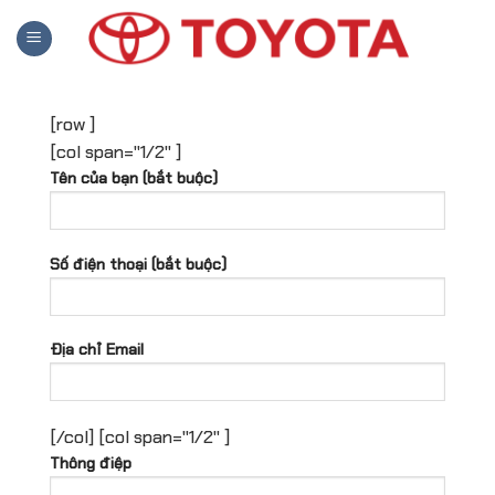
Skip
to
content
[row ]
[col span="1/2" ]
Tên của bạn (bắt buộc)
Số điện thoại (bắt buộc)
Địa chỉ Email
[/col]
[col span="1/2" ]
Thông điệp