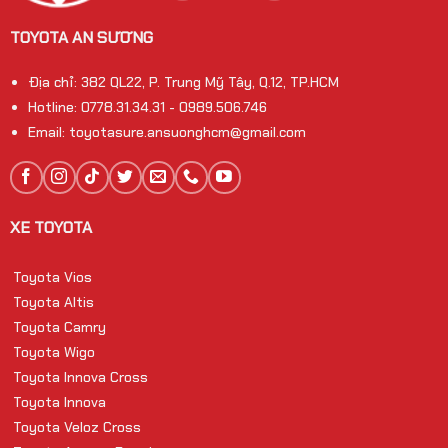
TOYOTA AN SƯƠNG
Địa chỉ: 382 QL22, P. Trung Mỹ Tây, Q.12, TP.HCM
Hotline: 0778.31.34.31 - 0989.506.746
Email: toyotasure.ansuonghcm@gmail.com
XE TOYOTA
Toyota Vios
Toyota Altis
Toyota Camry
Toyota Wigo
Toyota Innova Cross
Toyota Innova
Toyota Veloz Cross