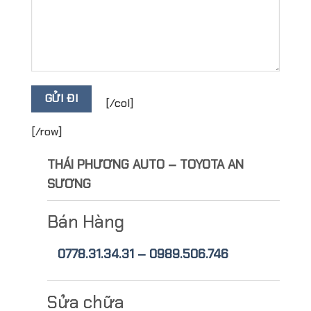
[/col]
[/row]
THÁI PHƯƠNG AUTO – TOYOTA AN
SƯƠNG
Bán Hàng
0778.31.34.31 – 0989.506.746
Sửa chữa