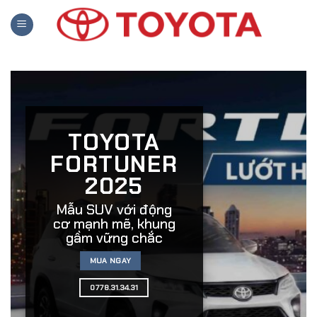
Skip
to
content
TOYOTA
FORTUNER
2025
Mẫu SUV với động
cơ mạnh mẽ, khung
gầm vững chắc
MUA NGAY
0778.31.34.31