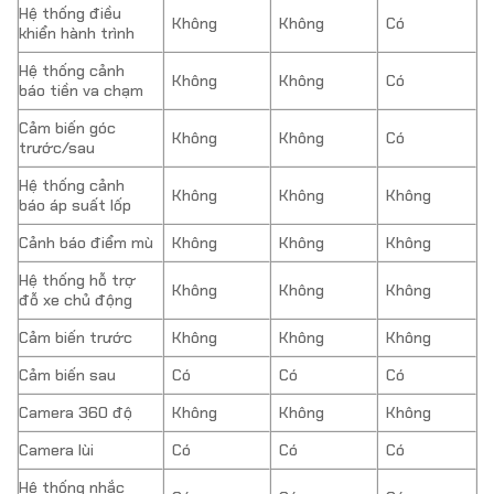
Hệ thống điều
Không
Không
Có
khiển hành trình
Hệ thống cảnh
Không
Không
Có
báo tiền va chạm
Cảm biến góc
Không
Không
Có
trước/sau
Hệ thống cảnh
Không
Không
Không
báo áp suất lốp
Cảnh báo điểm mù
Không
Không
Không
Hệ thống hỗ trợ
Không
Không
Không
đỗ xe chủ động
Cảm biến trước
Không
Không
Không
Cảm biến sau
Có
Có
Có
Camera 360 độ
Không
Không
Không
Camera lùi
Có
Có
Có
Hệ thống nhắc