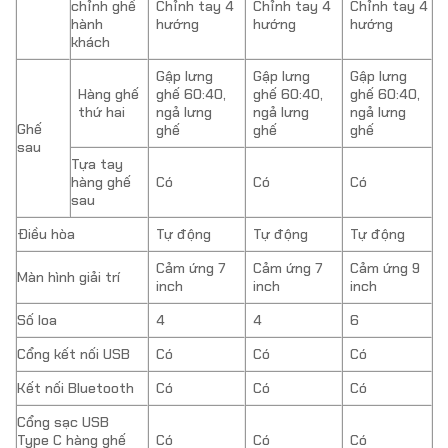
chỉnh ghế
Chỉnh tay 4
Chỉnh tay 4
Chỉnh tay 4
hành
hướng
hướng
hướng
khách
Gập lưng
Gập lưng
Gập lưng
Hàng ghế
ghế 60:40,
ghế 60:40,
ghế 60:40,
thứ hai
ngả lưng
ngả lưng
ngả lưng
Ghế
ghế
ghế
ghế
sau
Tựa tay
hàng ghế
Có
Có
Có
sau
Điều hòa
Tự động
Tự động
Tự động
Cảm ứng 7
Cảm ứng 7
Cảm ứng 9
Màn hình giải trí
inch
inch
inch
Số loa
4
4
6
Cổng kết nối USB
Có
Có
Có
Kết nối Bluetooth
Có
Có
Có
Cổng sạc USB
Type C hàng ghế
Có
Có
Có