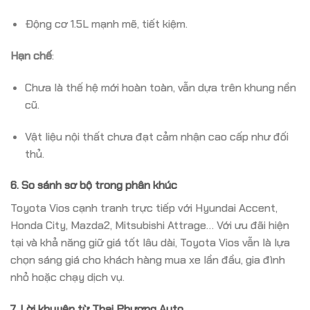
Động cơ 1.5L mạnh mẽ, tiết kiệm.
Hạn chế
:
Chưa là thế hệ mới hoàn toàn, vẫn dựa trên khung nền
cũ.
Vật liệu nội thất chưa đạt cảm nhận cao cấp như đối
thủ.
6. So sánh sơ bộ trong phân khúc
Toyota Vios cạnh tranh trực tiếp với Hyundai Accent,
Honda City, Mazda2, Mitsubishi Attrage… Với ưu đãi hiện
tại và khả năng giữ giá tốt lâu dài, Toyota Vios vẫn là lựa
chọn sáng giá cho khách hàng mua xe lần đầu, gia đình
nhỏ hoặc chạy dịch vụ.
7. Lời khuyên từ Thai Phương Auto