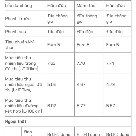
Lốp dự phòng
Mâm đúc
Mâm đúc
Mâm đúc
Đĩa thông
Đĩa thông
Đĩa thông
Phanh trước
gió
gió
gió
Phanh sau
Đĩa đặc
Đĩa đặc
Đĩa đặc
Tiêu chuẩn khí
Euro 5
Euro 5
Euro 5
thải
Mức tiêu thụ
nhiên liệu trong
7.62
7.70
7.74
đô thị (L/100km)
Mức tiêu thụ
nhiên liệu ngoài đô
5.08
4.67
4.79
thị (L/100km)
Mức tiêu thụ
nhiên liệu đường
6.02
5.77
5.87
kết hợp (L/100km)
Ngoại thất
Đèn
Bi LED dạng
Bi LED dạng
Bi LED dạng