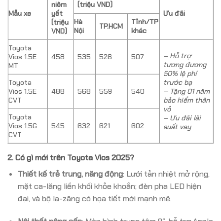
niêm
(triệu VND)
Mẫu xe
yết
Ưu đãi
Hà
Tỉnh/TP
(triệu
TP.HCM
Nội
khác
VND)
Toyota
– Hỗ trợ
Vios 1.5E
458
535
526
507
tương đương
MT
50% lệ phí
Toyota
trước bạ
Vios 1.5E
488
568
559
540
– Tặng 01 năm
CVT
bảo hiểm thân
vỏ
Toyota
– Ưu đãi lãi
Vios 1.5G
545
632
621
602
suất vay
CVT
2. Có gì mới trên Toyota Vios 2025?
Thiết kế trẻ trung, năng động
: Lưới tản nhiệt mở rộng,
mặt ca-lăng liền khối khỏe khoắn; đèn pha LED hiện
đại, và bộ la-zăng có họa tiết mới mạnh mẽ.