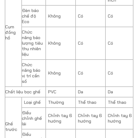
inch
Đèn báo
chế độ
Không
Có
Có
Eco
Cụm
Chức
đồng
năng báo
hồ
lượng tiêu
Không
Có
Có
thụ nhiên
liệu
Chức
năng báo
Không
Có
Có
vị trí cần
số
Chất liệu bọc ghế
PVC
Da
Da
Loại ghế
Thường
Thể thao
Thể thao
Điều
Chỉnh tay 6
Chỉnh tay 6
Chỉnh tay 6
chỉnh ghế
hướng
hướng
hướng
Ghế
lái
trước
Điều