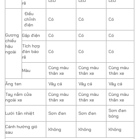
LED
LED
LED
rẽ
Điều
chỉnh
Có
Có
Có
điện
Gương
Gập điện
Có
Có
Có
chiếu
Tích hợp
hậu
đèn báo
Có
Có
Có
ngoài
rẽ
Cùng màu
Cùng màu
Cùng màu
Màu
thân xe
thân xe
thân xe
Ăng ten
Vây cá
Vây cá
Vây cá
Tay nắm cửa
Cùng màu
Cùng màu
Cùng màu
ngoài xe
thân xe
thân xe
thân xe
Sơn đen
Lưới tản nhiệt
Sơn đen
Sơn đen
bóng
Cánh hướng gió
Không
Không
Không
sau