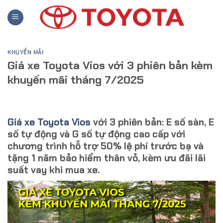
Skip
to
content
KHUYẾN MÃI
Giá xe Toyota Vios với 3 phiên bản kèm
khuyến mãi tháng 7/2025
Giá xe Toyota Vios
với 3 phiên bản: E số sàn, E
số tự động và G số tự động cao cấp với
chương trình hỗ trợ 50% lệ phí trước bạ và
tặng 1 năm bảo hiểm thân vỏ, kèm ưu đãi lãi
suất vay khi mua xe.