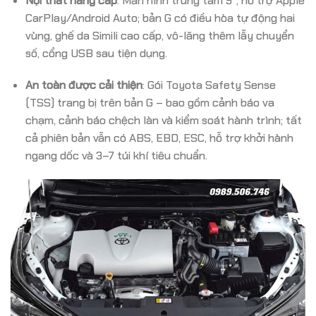
Nội thất nâng cấp
: Màn hình trung tâm 9″, hỗ trợ Apple
CarPlay/Android Auto; bản G có điều hòa tự động hai
vùng, ghế da Simili cao cấp, vô-lăng thêm lẫy chuyển
số, cổng USB sau tiện dụng.
An toàn được cải thiện
: Gói Toyota Safety Sense
(TSS) trang bị trên bản G – bao gồm cảnh báo va
chạm, cảnh báo chệch làn và kiểm soát hành trình; tất
cả phiên bản vẫn có ABS, EBD, ESC, hỗ trợ khởi hành
ngang dốc và 3–7 túi khí tiêu chuẩn.