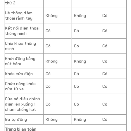
thứ 2
Hệ thống đàm
Không
Không
Có
thoại rảnh tay
Kết nối điện thoại
Có
Có
Có
thông minh
Chìa khóa thông
Có
Có
Có
minh
Khởi động bằng
Không
Không
Có
nút bấm
Khóa cửa điện
Có
Có
Có
Chức năng khóa
Có
Có
Có
cửa từ xa
Cửa sổ điều chỉnh
điện lên xuống 1
Có
Có
Có
chạm chống kẹt
Ga tự động
Không
Không
Có
Trang bị an toàn