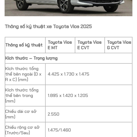
Thông số kỹ thuật xe Toyota Vios 2025
Toyota Vios
Toyota Vios
Toyota Vios
Thông số kỹ thuật
E MT
E CVT
G CVT
Kích thước – Trọng lượng
Kích thước tổng
thể bên ngoài (D x
4.425 x 1.730 x 1.475
R x C) (mm)
Kích thước tổng
thể bên trong
1.895 x 1.420 x 1.205
(mm)
Chiều dài cơ sở
2.550
(mm)
Chiều rộng cơ sở
1.475/1.460
(Trước/Sau)