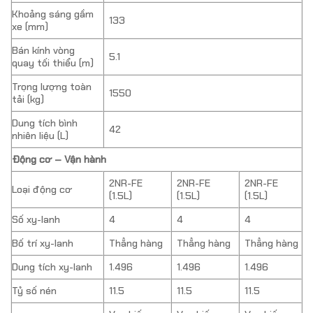
Khoảng sáng gầm
133
xe (mm)
Bán kính vòng
5.1
quay tối thiểu (m)
Trọng lượng toàn
1550
tải (kg)
Dung tích bình
42
nhiên liệu (L)
Động cơ – Vận hành
2NR-FE
2NR-FE
2NR-FE
Loại động cơ
(1.5L)
(1.5L)
(1.5L)
Số xy-lanh
4
4
4
Bố trí xy-lanh
Thẳng hàng
Thẳng hàng
Thẳng hàng
Dung tích xy-lanh
1.496
1.496
1.496
Tỷ số nén
11.5
11.5
11.5