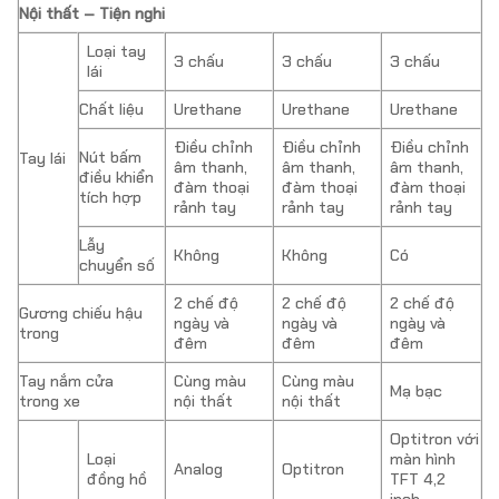
Nội thất – Tiện nghi
Loại tay
3 chấu
3 chấu
3 chấu
lái
Chất liệu
Urethane
Urethane
Urethane
Điều chỉnh
Điều chỉnh
Điều chỉnh
Nút bấm
Tay lái
âm thanh,
âm thanh,
âm thanh,
điều khiển
đàm thoại
đàm thoại
đàm thoại
tích hợp
rảnh tay
rảnh tay
rảnh tay
Lẫy
Không
Không
Có
chuyển số
2 chế độ
2 chế độ
2 chế độ
Gương chiếu hậu
ngày và
ngày và
ngày và
trong
đêm
đêm
đêm
Tay nắm cửa
Cùng màu
Cùng màu
Mạ bạc
trong xe
nội thất
nội thất
Optitron với
Loại
màn hình
Analog
Optitron
đồng hồ
TFT 4,2