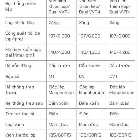
Van biến
Van biến
Van biến
Hệ thống nhiên
thiên kép/
thiên kép/
thiên kép/
liệu
Dual VVT-i
Dual VVT-i
Dual VVT-i
Loại nhiên liệu
Xăng
Xăng
Xăng
Công suất tối đa
107/6.000
107/6.000
107/6.000
(hp/rpm)
Mô men xoắn cực
140/4.200
140/4.200
140/4.200
đại (Nm@rpm)
Hệ dẫn động
Cầu trước
Cầu trước
Cầu trước
Hộp số
MT
CVT
CVT
Hệ thống treo
Độc lập
Độc lập
Độc lập
trước
Macpherson
Macpherson
Macpherson
Hệ thống treo sau
Dầm xoắn
Dầm xoắn
Dầm xoắn
Trợ lực tay lái
Điện
Điện
Điện
Loại vành
Mâm đúc
Mâm đúc
Mâm đúc
Kích thước lốp
185/60R15
185/60R15
185/60R15