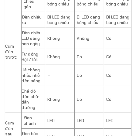
chiếu
bóng chiếu
bóng chiếu
bóng chiếu
gần
Đèn chiếu
Bi LED dạng
Bi LED dạng
Bi LED dạng
xa
bóng chiếu
bóng chiếu
bóng chiếu
Đèn chiếu
LED sáng
Không
Không
Có
ban ngày
Cụm
đèn
Tự động
Không
Có
Có
trước
Bật/Tắt
Hệ thống
nhắc nhở
–
Có
Có
đèn sáng
Chế độ
đèn chờ
Không
Có
Có
dẫn
đường
Đèn
LED
LED
LED
Cụm
phanh
đèn
Đèn báo
sau