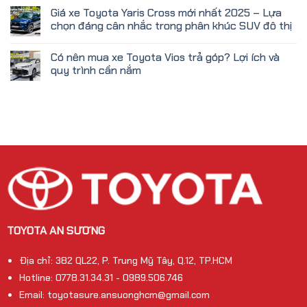
Giá xe Toyota Yaris Cross mới nhất 2025 – Lựa
chọn đáng cân nhắc trong phân khúc SUV đô thị
Có nên mua xe Toyota Vios trả góp? Lợi ích và
quy trình cần nắm
TOYOTA AN SƯƠNG
Địa chỉ: 382 QL22, P. Trung Mỹ Tây, Q.12, TP.HCM
Hotline: 0778.31.34.31 - 0989.506.746
Email: toyotasure.ansuonghcm@gmail.com