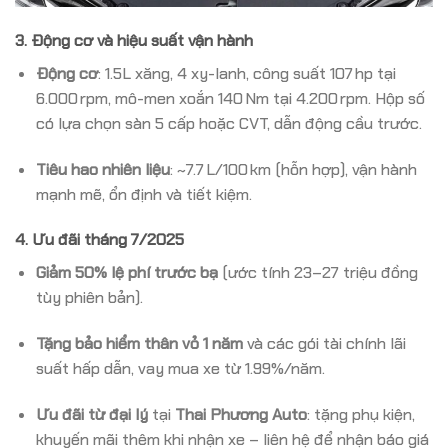
3. Động cơ và hiệu suất vận hành
Động cơ
: 1.5L xăng, 4 xy-lanh, công suất 107 hp tại
6.000 rpm, mô-men xoắn 140 Nm tại 4.200 rpm. Hộp số
có lựa chọn sàn 5 cấp hoặc CVT, dẫn động cầu trước.
Tiêu hao nhiên liệu
: ~7.7 L/100 km (hỗn hợp), vận hành
mạnh mẽ, ổn định và tiết kiệm.
4. Ưu đãi tháng 7/2025
Giảm 50% lệ phí trước bạ
(ước tính 23–27 triệu đồng
tùy phiên bản).
Tặng bảo hiểm thân vỏ 1 năm
và các gói tài chính lãi
suất hấp dẫn, vay mua xe từ 1.99%/năm.
Ưu đãi từ đại lý
tại
Thai Phương Auto
: tặng phụ kiện,
khuyến mãi thêm khi nhận xe – liên hệ để nhận báo giá