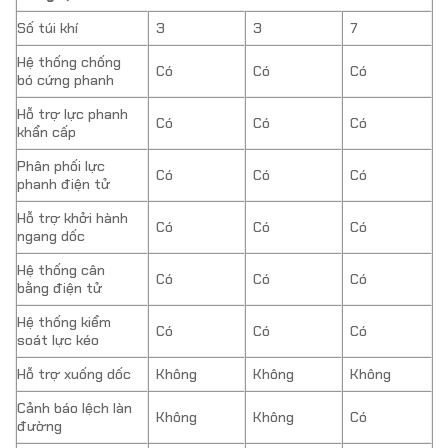
Số túi khí
3
3
7
Hệ thống chống
Có
Có
Có
bó cứng phanh
Hỗ trợ lực phanh
Có
Có
Có
khẩn cấp
Phân phối lực
Có
Có
Có
phanh điện tử
Hỗ trợ khởi hành
Có
Có
Có
ngang dốc
Hệ thống cân
Có
Có
Có
bằng điện tử
Hệ thống kiểm
Có
Có
Có
soát lực kéo
Hỗ trợ xuống dốc
Không
Không
Không
Cảnh báo lệch làn
Không
Không
Có
đường