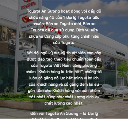
Toyota An Sương hoạt động với đầy đủ
chức năng 4S của 1 Đại lý Toyota tiêu
chuẩn: Bán xe Toyota mới, Bán xe
Toyota đã qua sử dụng, Dịch vụ sửa
chữa và Cung cấp phụ tùng chính hiệu
của Toyota.
Với đội ngũ kỹ sư, kỹ thuật viên cao cấp
được đào tạo theo tiêu chuẩn toàn cầu
của Toyota Việt Nam, cùng phương
châm “Khách hàng là trên hết”, chúng tôi
luôn cố gắng nỗ lực hết mình vì lợi ích
của khách hàng và cố gắng đem lại sự
yên tâm cho Khách hàng với sản phẩm
tốt nhất cũng như chất lượng dịch vụ
chất lượng cao nhất.
Đến với Toyota An Sương – là Đại lý
điển hình của Toyota Việt Nam, Quý
khách hàng còn cảm nhận được sự khác