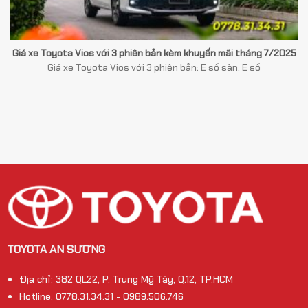
Giá xe Toyota Vios với 3 phiên bản kèm khuyến mãi tháng 7/2025
Giá xe Toyota Vios với 3 phiên bản: E số sàn, E số
TOYOTA AN SƯƠNG
Địa chỉ: 382 QL22, P. Trung Mỹ Tây, Q.12, TP.HCM
Hotline: 0778.31.34.31 - 0989.506.746