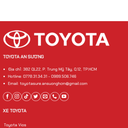
TOYOTA AN SƯƠNG
Địa chỉ: 382 QL22, P. Trung Mỹ Tây, Q.12, TP.HCM
Hotline: 0778.31.34.31 - 0989.506.746
Email: toyotasure.ansuonghcm@gmail.com
XE TOYOTA
Toyota Vios