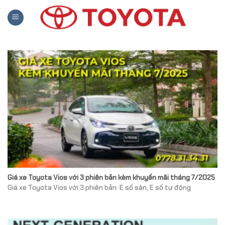
Skip
to
content
Giá xe Toyota Vios với 3 phiên bản kèm khuyến mãi tháng 7/2025
Giá xe Toyota Vios với 3 phiên bản: E số sàn, E số tự động