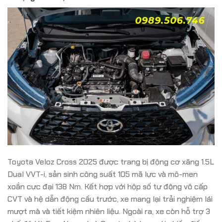
Toyota Veloz Cross 2025 được trang bị động cơ xăng 1.5L
Dual VVT-i, sản sinh công suất 105 mã lực và mô-men
xoắn cực đại 138 Nm.
Kết hợp với hộp số tự động vô cấp
CVT và hệ dẫn động cầu trước, xe mang lại trải nghiệm lái
mượt mà và tiết kiệm nhiên liệu.
Ngoài ra, xe còn hỗ trợ 3