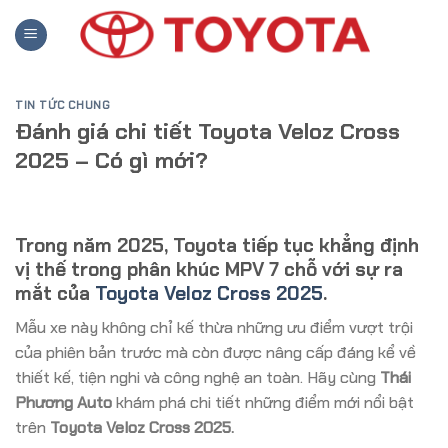
Skip
to
content
TIN TỨC CHUNG
Đánh giá chi tiết Toyota Veloz Cross
2025 – Có gì mới?
Trong năm 2025, Toyota tiếp tục khẳng định
vị thế trong phân khúc MPV 7 chỗ với sự ra
mắt của
Toyota Veloz Cross 2025
.
Mẫu xe này không chỉ kế thừa những ưu điểm vượt trội
của phiên bản trước mà còn được nâng cấp đáng kể về
thiết kế, tiện nghi và công nghệ an toàn.
Hãy cùng
Thái
Phương Auto
khám phá chi tiết những điểm mới nổi bật
trên
Toyota Veloz Cross 2025.