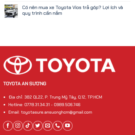
Có nên mua xe Toyota Vios trả góp? Lợi ích và
quy trình cần nắm
TOYOTA AN SƯƠNG
Địa chỉ: 382 QL22, P. Trung Mỹ Tây, Q.12, TP.HCM
Hotline: 0778.31.34.31 - 0989.506.746
Email: toyotasure.ansuonghcm@gmail.com