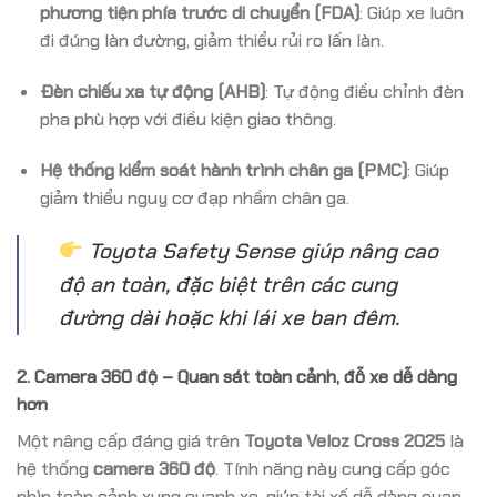
phương tiện phía trước di chuyển (FDA)
: Giúp xe luôn
đi đúng làn đường, giảm thiểu rủi ro lấn làn.
Đèn chiếu xa tự động (AHB)
: Tự động điều chỉnh đèn
pha phù hợp với điều kiện giao thông.
Hệ thống kiểm soát hành trình chân ga (PMC)
: Giúp
giảm thiểu nguy cơ đạp nhầm chân ga.
Toyota Safety Sense giúp nâng cao
độ an toàn, đặc biệt trên các cung
đường dài hoặc khi lái xe ban đêm.
2.
Camera 360 độ – Quan sát toàn cảnh, đỗ xe dễ dàng
hơn
Một nâng cấp đáng giá trên
Toyota Veloz Cross 2025
là
hệ thống
camera 360 độ
. Tính năng này cung cấp góc
nhìn toàn cảnh xung quanh xe, giúp tài xế dễ dàng quan