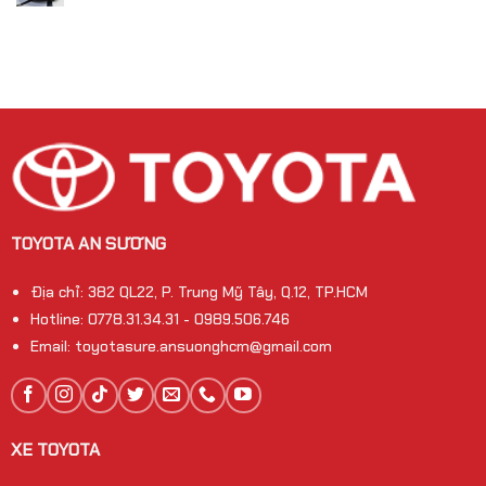
TOYOTA AN SƯƠNG
Địa chỉ: 382 QL22, P. Trung Mỹ Tây, Q.12, TP.HCM
Hotline: 0778.31.34.31 - 0989.506.746
Email: toyotasure.ansuonghcm@gmail.com
XE TOYOTA