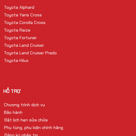
Toyota Alphard
Toyota Yaris Cross
Toyota Corolla Cross
Toyota Raize
Toyota Fortuner
Toyota Land Cruiser
Toyota Land Cruiser Prado
Toyota Hilux
HỖ TRỢ
Chương trình dịch vụ
Bảo hành
Đặt lịch hẹn sửa chữa
Phụ tùng, phụ kiện chính hãng
Đăng ký nhận tin