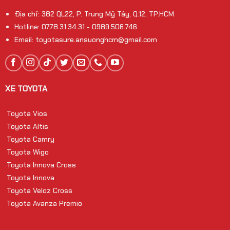
Địa chỉ: 382 QL22, P. Trung Mỹ Tây, Q.12, TP.HCM
Hotline: 0778.31.34.31 - 0989.506.746
Email: toyotasure.ansuonghcm@gmail.com
XE TOYOTA
Toyota Vios
Toyota Altis
Toyota Camry
Toyota Wigo
Toyota Innova Cross
Toyota Innova
Toyota Veloz Cross
Toyota Avanza Premio