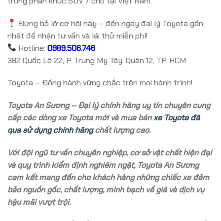
trong phân khúc SUV 7 chỗ tại Việt Nam.
Đừng bỏ lỡ cơ hội này – đến ngay đại lý Toyota gần
nhất để nhận tư vấn và lái thử miễn phí!
Hotline:
0989.506.746
382 Quốc Lộ 22, P. Trung Mỹ Tây, Quận 12, TP. HCM
Toyota – Đồng hành vững chắc trên mọi hành trình!
Toyota An Sương – Đại lý chính hãng uy tín chuyên cung
cấp các dòng xe Toyota mới và mua bán
xe Toyota đã
qua sử dụng chính hãng
chất lượng cao.
Với đội ngũ tư vấn chuyên nghiệp, cơ sở vật chất hiện đại
và quy trình kiểm định nghiêm ngặt, Toyota An Sương
cam kết mang đến cho khách hàng những chiếc xe đảm
bảo nguồn gốc, chất lượng, minh bạch về giá và dịch vụ
hậu mãi vượt trội.